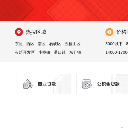
热搜区域
价格
东区
西区
南区
石岐区
五桂山区
5000以下
火炬开发区
小榄镇
港口镇
东升镇
14000-1700
东凤镇
三乡镇
坦洲镇
沙溪镇
古镇镇
23000以上
神湾镇