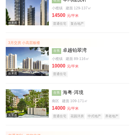
小榄镇
建面 129-137㎡
14500
元/平米
普通住宅
复合地产
3月交房 小高层板楼
效果图
卓越铂翠湾
在售
小榄镇
建面 89-116㎡
10000
元/平米
普通住宅
海粤·洱境
在售
南区
建面 109-171㎡
效果图
14000
元/平米
普通住宅
花园洋房
中式地产
养老地产