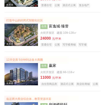
普通住宅
公寓
酒店式公寓
复合地产
打造中山的封闭式智能化社区
富逸城·臻誉
在售
火炬开发区
建面 109-128㎡
24000
元/平米
效果图
普通住宅
公寓
写字楼商铺
写字楼
潜力楼盘
山景地产
复合地产
12月交房 5分钟到达各大商圈
赢家
在售
火炬开发区
建面 66-118㎡
11000
元/平米
自住型商品房
酒店式公寓
商业街商铺
公寓
商务公寓
公园地产
潜力楼盘
宜居生态地产
效果图
山景地产
小户型
低总价
大平层
五证齐全
临近两大商业综合体，教育资源丰富
华鸿榄悦轩
在售