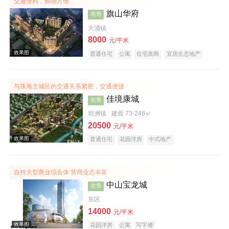
交通便利，购物方便
旗山华府
在售
大涌镇
8000
元/平米
效果图
普通住宅
公寓
住宅底商
宜居生态地产
山景地产
教育地产
小户型
五证齐全
与珠海主城区的交通关系紧密，交通便捷
佳境康城
在售
坦洲镇
建面 73-246㎡
20500
元/平米
普通住宅
花园洋房
中式地产
效果图
自持大型商业综合体 营商业态丰富
中山宝龙城
在售
东区
14000
元/平米
花园洋房
公寓
写字楼