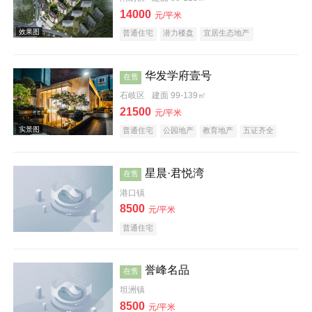
14000
元/平米
普通住宅
潜力楼盘
宜居生态地产
华发学府壹号
在售
石岐区
建面 99-139㎡
21500
元/平米
效果图
普通住宅
公园地产
教育地产
五证齐全
名企盘
星晨·君悦湾
在售
港口镇
8500
元/平米
普通住宅
效果图
誉峰名品
在售
坦洲镇
8500
元/平米