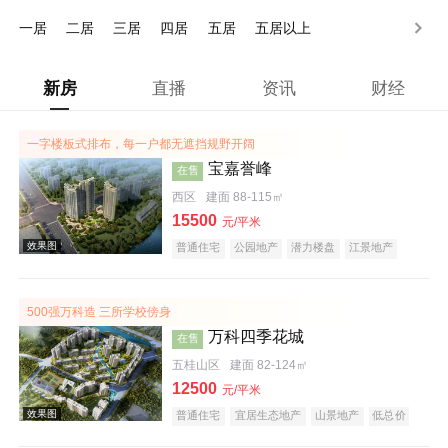
200-250万
250万以上
一居
二居
三居
四居
五居
五居以上
新房
直播
资讯
财经
一字楼板式排布，每一户都无遮挡规野开阔
宝嘉誉峰
在售
西区
建面 88-115㎡
15500
元/平米
普通住宅
公园地产
潜力楼盘
江景地产
小户型
500强万科造 三所学校傍身
万科四季花城
在售
五桂山区
建面 82-124㎡
12500
元/平米
普通住宅
宜居生态地产
山景地产
低总价