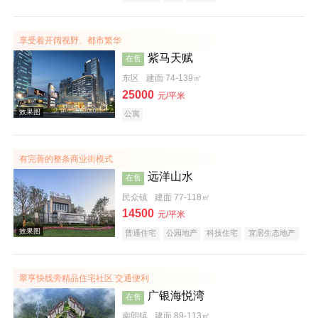
实景图
享受着开阔视野、都市繁华
紫马天赋
在售
东区
建面 74-139㎡
25000
元/平米
公寓
有完善的整条商业街模式
效果图
远洋山水
在售
民众镇
建面 77-118㎡
14500
元/平米
普通住宅
公园地产
科技住宅
宜居生态地产
翠亨快线旁精品住宅社区 交通便利
广银海悦湾
在售
效果图
南朗镇
建面 89-113㎡