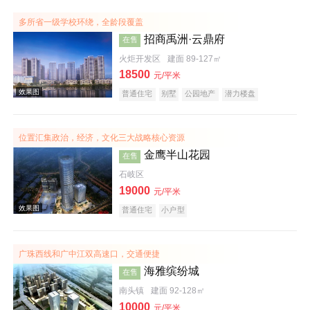
效果图
多所省一级学校环绕，全龄段覆盖
招商禹洲·云鼎府
在售
火炬开发区
建面 89-127㎡
18500
元/平米
普通住宅
别墅
公园地产
潜力楼盘
宜居生态地产
复合地产
名企盘
位置汇集政治，经济，文化三大战略核心资源
金鹰半山花园
在售
效果图
石岐区
19000
元/平米
普通住宅
小户型
广珠西线和广中江双高速口，交通便捷
海雅缤纷城
在售
南头镇
建面 92-128㎡
效果图
10000
元/平米