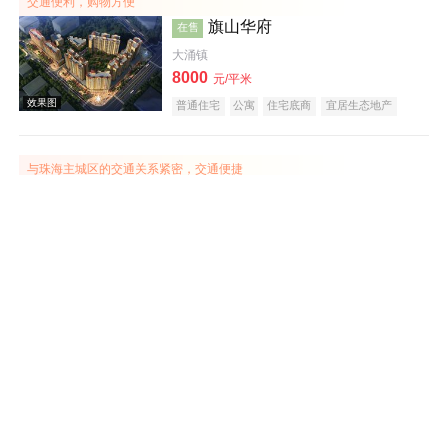
交通便利，购物方便
旗山华府
在售
大涌镇
8000
元/平米
效果图
普通住宅
公寓
住宅底商
宜居生态地产
山景地产
教育地产
小户型
五证齐全
与珠海主城区的交通关系紧密，交通便捷
佳境康城
在售
坦洲镇
建面 73-246㎡
20500
元/平米
普通住宅
花园洋房
中式地产
效果图
自持大型商业综合体 营商业态丰富
中山宝龙城
在售
东区
14000
元/平米
花园洋房
公寓
写字楼