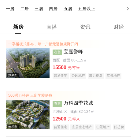
200-250万
250万以上
一居
二居
三居
四居
五居
五居以上
新房
直播
资讯
财经
一字楼板式排布，每一户都无遮挡规野开阔
宝嘉誉峰
在售
西区
建面 88-115㎡
15500
元/平米
普通住宅
公园地产
潜力楼盘
江景地产
小户型
500强万科造 三所学校傍身
万科四季花城
在售
五桂山区
建面 82-124㎡
12500
元/平米
普通住宅
宜居生态地产
山景地产
低总价