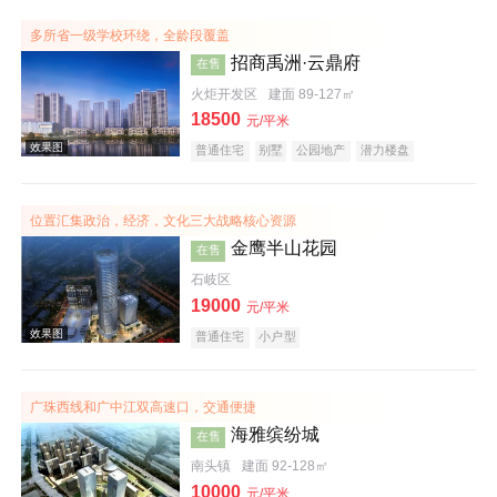
效果图
多所省一级学校环绕，全龄段覆盖
招商禹洲·云鼎府
在售
火炬开发区
建面 89-127㎡
18500
元/平米
普通住宅
别墅
公园地产
潜力楼盘
宜居生态地产
复合地产
名企盘
位置汇集政治，经济，文化三大战略核心资源
金鹰半山花园
在售
效果图
石岐区
19000
元/平米
普通住宅
小户型
广珠西线和广中江双高速口，交通便捷
海雅缤纷城
在售
南头镇
建面 92-128㎡
效果图
10000
元/平米