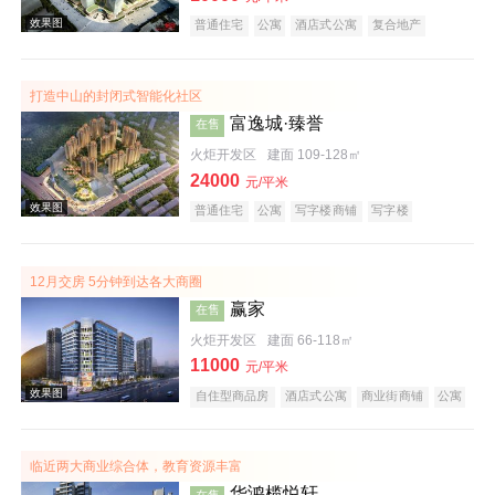
普通住宅
公寓
酒店式公寓
复合地产
打造中山的封闭式智能化社区
富逸城·臻誉
在售
火炬开发区
建面 109-128㎡
24000
元/平米
效果图
普通住宅
公寓
写字楼商铺
写字楼
潜力楼盘
山景地产
复合地产
12月交房 5分钟到达各大商圈
赢家
在售
火炬开发区
建面 66-118㎡
11000
元/平米
自住型商品房
酒店式公寓
商业街商铺
公寓
商务公寓
公园地产
潜力楼盘
宜居生态地产
效果图
山景地产
小户型
低总价
大平层
五证齐全
临近两大商业综合体，教育资源丰富
华鸿榄悦轩
在售