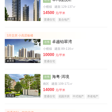
小榄镇
建面 129-137㎡
14500
元/平米
普通住宅
复合地产
3月交房 小高层板楼
效果图
卓越铂翠湾
在售
小榄镇
建面 89-116㎡
10000
元/平米
普通住宅
海粤·洱境
在售
南区
建面 109-171㎡
效果图
14000
元/平米
普通住宅
花园洋房
中式地产
养老地产