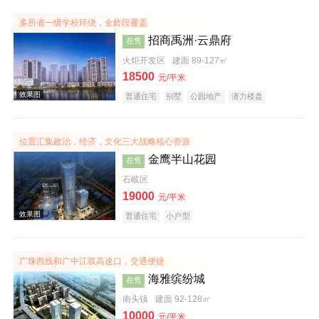
效果图
多所省一级学校环绕，全龄段覆盖
招商禹洲·云鼎府
在售
火炬开发区
建面 89-127㎡
18500
元/平米
普通住宅
别墅
公园地产
潜力楼盘
宜居生态地产
复合地产
名企盘
位置汇集政治，经济，文化三大战略核心资源
金鹰半山花园
在售
效果图
石岐区
19000
元/平米
普通住宅
小户型
广珠西线和广中江双高速口，交通便捷
海雅缤纷城
在售
南头镇
建面 92-128㎡
效果图
10000
元/平米