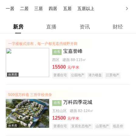
200-250万
250万以上
一居
二居
三居
四居
五居
五居以上
新房
直播
资讯
财经
一字楼板式排布，每一户都无遮挡规野开阔
宝嘉誉峰
在售
西区
建面 88-115㎡
15500
元/平米
普通住宅
公园地产
潜力楼盘
江景地产
小户型
500强万科造 三所学校傍身
万科四季花城
在售
五桂山区
建面 82-124㎡
12500
元/平米
普通住宅
宜居生态地产
山景地产
低总价