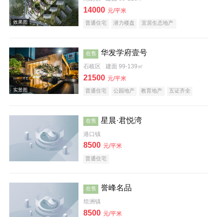
14000
元/平米
普通住宅
潜力楼盘
宜居生态地产
华发学府壹号
在售
石岐区
建面 99-139㎡
21500
元/平米
效果图
普通住宅
公园地产
教育地产
五证齐全
名企盘
星晨·君悦湾
在售
港口镇
8500
元/平米
普通住宅
效果图
誉峰名品
在售
坦洲镇
8500
元/平米