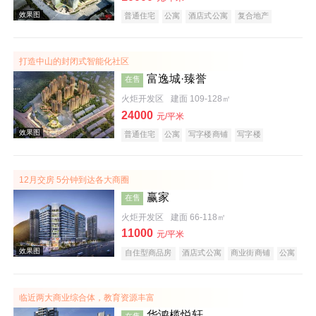
普通住宅
公寓
酒店式公寓
复合地产
打造中山的封闭式智能化社区
富逸城·臻誉
在售
火炬开发区
建面 109-128㎡
24000
元/平米
效果图
普通住宅
公寓
写字楼商铺
写字楼
潜力楼盘
山景地产
复合地产
12月交房 5分钟到达各大商圈
赢家
在售
火炬开发区
建面 66-118㎡
11000
元/平米
自住型商品房
酒店式公寓
商业街商铺
公寓
商务公寓
公园地产
潜力楼盘
宜居生态地产
效果图
山景地产
小户型
低总价
大平层
五证齐全
临近两大商业综合体，教育资源丰富
华鸿榄悦轩
在售