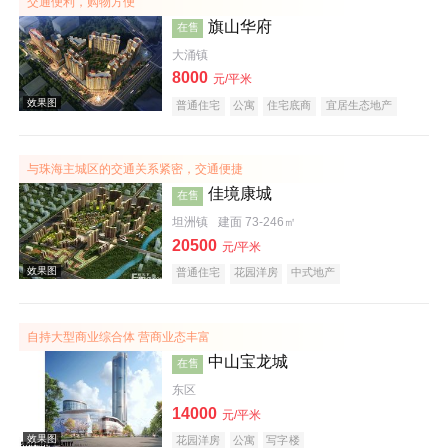
交通便利，购物方便
旗山华府
在售
大涌镇
8000
元/平米
效果图
普通住宅
公寓
住宅底商
宜居生态地产
山景地产
教育地产
小户型
五证齐全
与珠海主城区的交通关系紧密，交通便捷
佳境康城
在售
坦洲镇
建面 73-246㎡
20500
元/平米
普通住宅
花园洋房
中式地产
效果图
自持大型商业综合体 营商业态丰富
中山宝龙城
在售
东区
14000
元/平米
花园洋房
公寓
写字楼