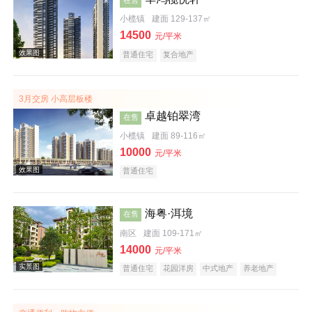
小榄镇
建面 129-137㎡
14500
元/平米
普通住宅
复合地产
3月交房 小高层板楼
效果图
卓越铂翠湾
在售
小榄镇
建面 89-116㎡
10000
元/平米
普通住宅
海粤·洱境
在售
南区
建面 109-171㎡
效果图
14000
元/平米
普通住宅
花园洋房
中式地产
养老地产