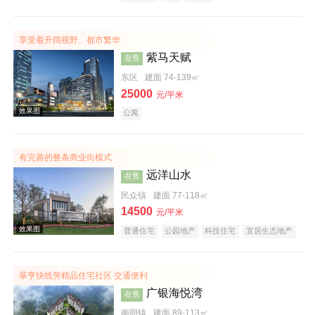
实景图
享受着开阔视野、都市繁华
紫马天赋
在售
东区
建面 74-139㎡
25000
元/平米
公寓
有完善的整条商业街模式
效果图
远洋山水
在售
民众镇
建面 77-118㎡
14500
元/平米
普通住宅
公园地产
科技住宅
宜居生态地产
翠亨快线旁精品住宅社区 交通便利
广银海悦湾
在售
效果图
南朗镇
建面 89-113㎡