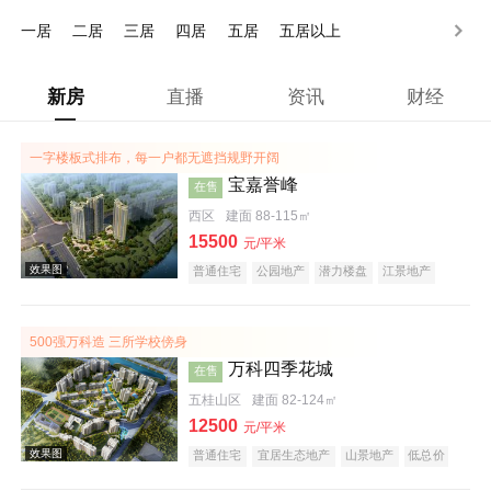
200-250万
250万以上
一居
二居
三居
四居
五居
五居以上
新房
直播
资讯
财经
一字楼板式排布，每一户都无遮挡规野开阔
宝嘉誉峰
在售
西区
建面 88-115㎡
15500
元/平米
普通住宅
公园地产
潜力楼盘
江景地产
小户型
500强万科造 三所学校傍身
万科四季花城
在售
五桂山区
建面 82-124㎡
12500
元/平米
普通住宅
宜居生态地产
山景地产
低总价