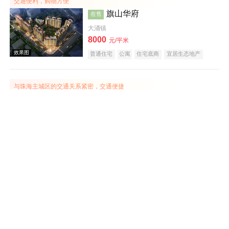
交通便利，购物方便
旗山华府
在售
大涌镇
8000
元/平米
效果图
普通住宅
公寓
住宅底商
宜居生态地产
山景地产
教育地产
小户型
五证齐全
与珠海主城区的交通关系紧密，交通便捷
佳境康城
在售
坦洲镇
建面 73-246㎡
20500
元/平米
普通住宅
花园洋房
中式地产
效果图
自持大型商业综合体 营商业态丰富
中山宝龙城
在售
东区
14000
元/平米
花园洋房
公寓
写字楼