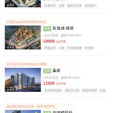
普通住宅
公寓
酒店式公寓
复合地产
打造中山的封闭式智能化社区
富逸城·臻誉
在售
火炬开发区
建面 109-128㎡
24000
元/平米
效果图
普通住宅
公寓
写字楼商铺
写字楼
潜力楼盘
山景地产
复合地产
12月交房 5分钟到达各大商圈
赢家
在售
火炬开发区
建面 66-118㎡
11000
元/平米
自住型商品房
酒店式公寓
商业街商铺
公寓
商务公寓
公园地产
潜力楼盘
宜居生态地产
效果图
山景地产
小户型
低总价
大平层
五证齐全
临近两大商业综合体，教育资源丰富
华鸿榄悦轩
在售