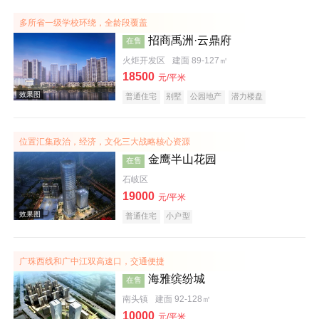
效果图
多所省一级学校环绕，全龄段覆盖
招商禹洲·云鼎府
在售
火炬开发区
建面 89-127㎡
18500
元/平米
普通住宅
别墅
公园地产
潜力楼盘
宜居生态地产
复合地产
名企盘
位置汇集政治，经济，文化三大战略核心资源
金鹰半山花园
在售
效果图
石岐区
19000
元/平米
普通住宅
小户型
广珠西线和广中江双高速口，交通便捷
海雅缤纷城
在售
南头镇
建面 92-128㎡
效果图
10000
元/平米