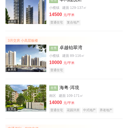
小榄镇
建面 129-137㎡
14500
元/平米
普通住宅
复合地产
3月交房 小高层板楼
效果图
卓越铂翠湾
在售
小榄镇
建面 89-116㎡
10000
元/平米
普通住宅
海粤·洱境
在售
南区
建面 109-171㎡
效果图
14000
元/平米
普通住宅
花园洋房
中式地产
养老地产