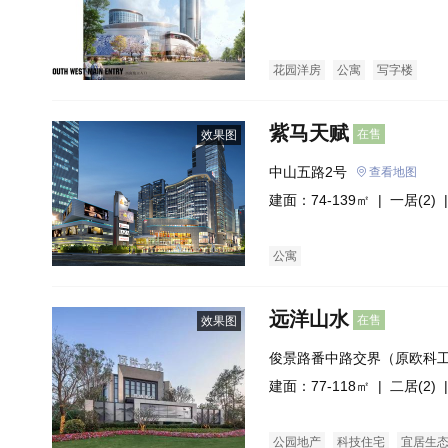
处）
花园洋房
公寓
写字楼
紫马天赋
在售
效果图
中山五路2号
查看地图
建面：74-139㎡ |
一居(2)
|
公寓
远洋山水
在售
效果图
俊景路番中路交界（原欧科
建面：77-118㎡ |
二居(2)
|
公园地产
科技住宅
宜居生