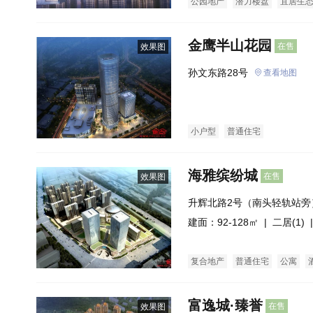
公园地产
潜力楼盘
宜居生
金鹰半山花园
在售
效果图
孙文东路28号
查看地图
小户型
普通住宅
海雅缤纷城
在售
效果图
升辉北路2号（南头轻轨站旁
建面：92-128㎡ |
二居(1)
|
复合地产
普通住宅
公寓
富逸城·臻誉
在售
效果图