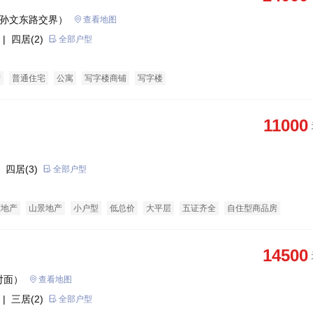
与孙文东路交界）
查看地图
| 四居(2)
全部户型
产
普通住宅
公寓
写字楼商铺
写字楼
11000
 四居(3)
全部户型
态地产
山景地产
小户型
低总价
大平层
五证齐全
自住型商品房
寓
商务公寓
14500
对面）
查看地图
| 三居(2)
全部户型