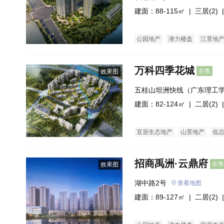
建面：88-115㎡ |
三居(2)
|
公园地产
潜力楼盘
江景地
万科四季花城
在售
效果图
五桂山坦洲快线（广东理工
建面：82-124㎡ |
二居(2)
|
宜居生态地产
山景地产
低
招商禹洲·云鼎府
在售
效果图
湖中路2号
查看地图
建面：89-127㎡ |
二居(2)
|