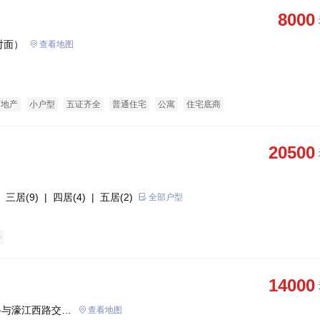
8000
对面）
查看地图
育地产
小户型
五证齐全
普通住宅
公寓
住宅底商
20500
 三居(9)
| 四居(4)
| 五居(2)
全部户型
房
14000
路与濠江西路交汇
查看地图