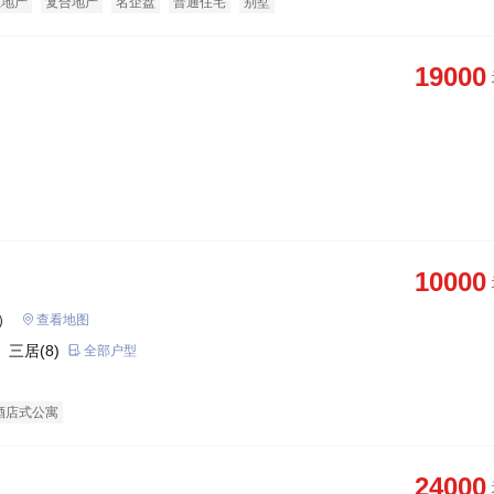
态地产
复合地产
名企盘
普通住宅
别墅
19000
10000
）
查看地图
 三居(8)
全部户型
酒店式公寓
24000