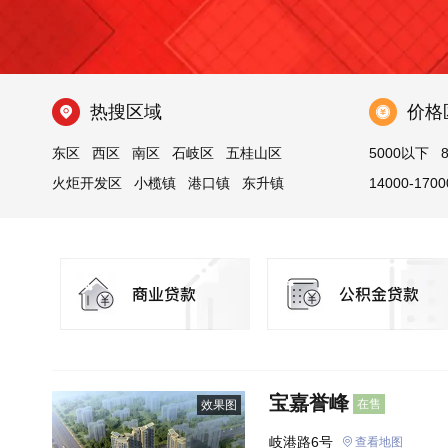
热搜区域
价格
东区
西区
南区
石岐区
五桂山区
5000以下
火炬开发区
小榄镇
港口镇
东升镇
14000-1700
东凤镇
三乡镇
坦洲镇
沙溪镇
古镇镇
23000以上
神湾镇
宝嘉誉峰
在售
效果图
岐港路6号
查看地图