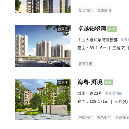
复合地产
普通住宅
卓越铂翠湾
在售
效果图
工业大道铂翠湾售楼部
查
建面：89-116㎡ |
三居(2)
|
普通住宅
海粤·洱境
在售
实景图
城南一路23号
查看地图
建面：109-171㎡ |
三居(4)
中式地产
养老地产
普通住