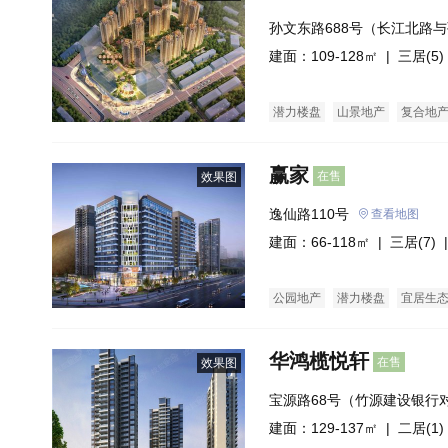
孙文东路688号（长江北路
建面：109-128㎡ |
三居(5)
潜力楼盘
山景地产
复合地
赢家
在售
效果图
逸仙路110号
查看地图
建面：66-118㎡ |
三居(7)
|
公园地产
潜力楼盘
宜居生
酒店式公寓
商业街商铺
公
华鸿榄悦轩
在售
效果图
宝源路68号（竹源建设银行
建面：129-137㎡ |
二居(1)