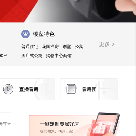
楼盘特色
更多
普通住宅
花园洋房
别墅
公寓
00㎡
酒店式公寓
购物中心商铺
元/平米