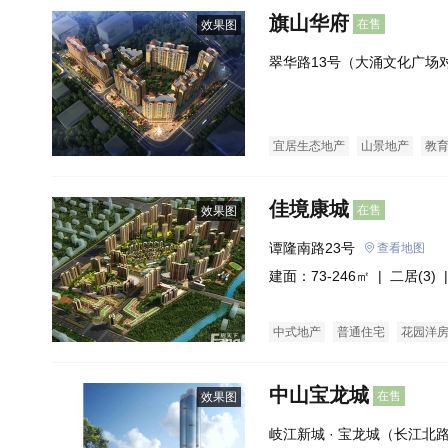
旗山华府
在售
效果图
翠华路13号（大涌文化广场
宜居生态地产
山景地产
教
佳境康城
在售
效果图
谭隆南路23号
查看地图
建面：73-246㎡ |
二居(3)
|
中式地产
普通住宅
花园洋
中山宝龙城
在售
效果图
岐江新城 · 宝龙城（长江北