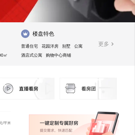
楼盘特色
更多
普通住宅
花园洋房
别墅
公寓
00㎡
酒店式公寓
购物中心商铺
元/平米