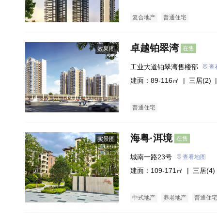
复合地产
普通住宅
卓越铂翠湾
在售
效果图
工业大道铂翠湾售楼部
查
建面：89-116㎡ |
三居(2)
|
普通住宅
海粤·洱境
在售
实景图
城南一路23号
查看地图
建面：109-171㎡ |
三居(4)
中式地产
养老地产
普通住