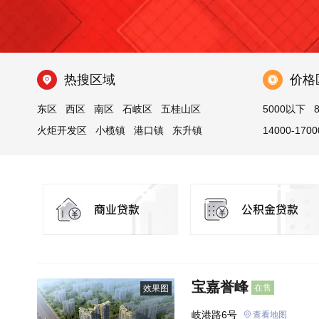
热搜区域
价格
东区
西区
南区
石岐区
五桂山区
5000以下
火炬开发区
小榄镇
港口镇
东升镇
14000-1700
东凤镇
三乡镇
坦洲镇
沙溪镇
古镇镇
23000以上
神湾镇
宝嘉誉峰
在售
效果图
岐港路6号
查看地图