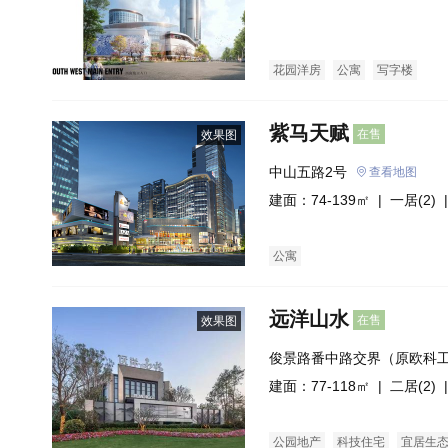
处）
花园洋房
公寓
写字楼
紫马天赋
在售
效果图
中山五路2号
查看地图
建面：74-139㎡ |
一居(2)
|
公寓
远洋山水
在售
效果图
俊景路番中路交界（原欧科
建面：77-118㎡ |
二居(2)
|
公园地产
科技住宅
宜居生