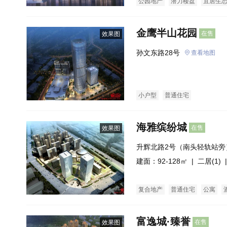
公园地产
潜力楼盘
宜居生
金鹰半山花园
在售
效果图
孙文东路28号
查看地图
小户型
普通住宅
海雅缤纷城
在售
效果图
升辉北路2号（南头轻轨站旁
建面：92-128㎡ |
二居(1)
|
复合地产
普通住宅
公寓
富逸城·臻誉
在售
效果图