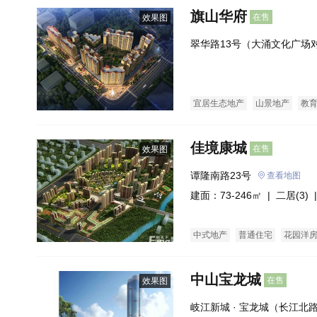
旗山华府
在售
效果图
翠华路13号（大涌文化广场
宜居生态地产
山景地产
教
佳境康城
在售
效果图
谭隆南路23号
查看地图
建面：73-246㎡ |
二居(3)
|
中式地产
普通住宅
花园洋
中山宝龙城
在售
效果图
岐江新城 · 宝龙城（长江北