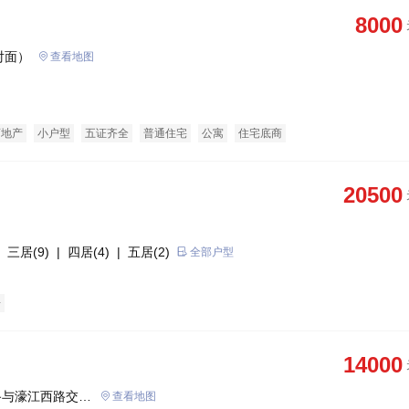
8000
对面）
查看地图
育地产
小户型
五证齐全
普通住宅
公寓
住宅底商
20500
 三居(9)
| 四居(4)
| 五居(2)
全部户型
房
14000
路与濠江西路交汇
查看地图