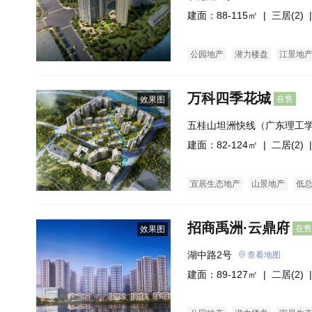
建面：88-115㎡ |
三居(2)
|
公园地产
潜力楼盘
江景地
万科四季花城
在售
效果图
五桂山坦洲快线（广东理工
建面：82-124㎡ |
二居(2)
|
宜居生态地产
山景地产
低
招商禹洲·云鼎府
在售
效果图
湖中路2号
查看地图
建面：89-127㎡ |
二居(2)
|