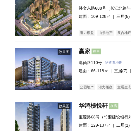
孙文东路688号（长江北路
建面：109-128㎡ |
三居(5)
潜力楼盘
山景地产
复合地
赢家
在售
效果图
逸仙路110号
查看地图
建面：66-118㎡ |
三居(7)
|
公园地产
潜力楼盘
宜居生
酒店式公寓
商业街商铺
公
华鸿榄悦轩
在售
效果图
宝源路68号（竹源建设银行
建面：129-137㎡ |
二居(1)