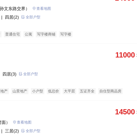
与孙文东路交界）
查看地图
| 四居(2)
全部户型
产
普通住宅
公寓
写字楼商铺
写字楼
11000
 四居(3)
全部户型
态地产
山景地产
小户型
低总价
大平层
五证齐全
自住型商品房
寓
商务公寓
14500
对面）
查看地图
| 三居(2)
全部户型