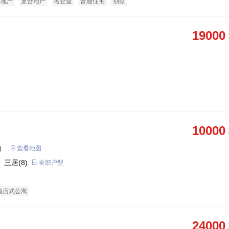
态地产
复合地产
名企盘
普通住宅
别墅
19000
10000
）
查看地图
 三居(8)
全部户型
酒店式公寓
24000