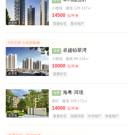
小榄镇
建面 129-137㎡
14500
元/平米
普通住宅
复合地产
3月交房 小高层板楼
效果图
卓越铂翠湾
在售
小榄镇
建面 89-116㎡
10000
元/平米
普通住宅
海粤·洱境
在售
南区
建面 109-171㎡
效果图
14000
元/平米
普通住宅
花园洋房
中式地产
养老地产