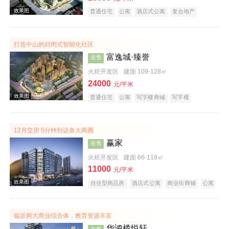
普通住宅
公寓
酒店式公寓
复合地产
打造中山的封闭式智能化社区
富逸城·臻誉
在售
火炬开发区
建面 109-128㎡
24000
元/平米
效果图
普通住宅
公寓
写字楼商铺
写字楼
潜力楼盘
山景地产
复合地产
12月交房 5分钟到达各大商圈
赢家
在售
火炬开发区
建面 66-118㎡
11000
元/平米
自住型商品房
酒店式公寓
商业街商铺
公寓
商务公寓
公园地产
潜力楼盘
宜居生态地产
效果图
山景地产
小户型
低总价
大平层
五证齐全
临近两大商业综合体，教育资源丰富
华鸿榄悦轩
在售