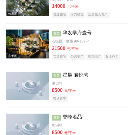
14000
元/平米
普通住宅
潜力楼盘
宜居生态地产
华发学府壹号
在售
石岐区
建面 99-139㎡
21500
元/平米
效果图
普通住宅
公园地产
教育地产
五证齐全
名企盘
星晨·君悦湾
在售
港口镇
8500
元/平米
普通住宅
效果图
誉峰名品
在售
坦洲镇
8500
元/平米