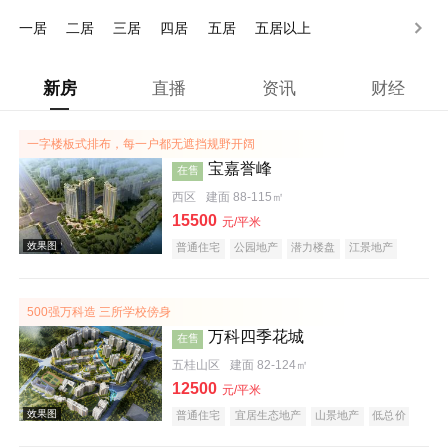
200-250万
250万以上
一居
二居
三居
四居
五居
五居以上
新房
直播
资讯
财经
一字楼板式排布，每一户都无遮挡规野开阔
宝嘉誉峰
在售
西区
建面 88-115㎡
15500
元/平米
普通住宅
公园地产
潜力楼盘
江景地产
小户型
500强万科造 三所学校傍身
万科四季花城
在售
五桂山区
建面 82-124㎡
12500
元/平米
普通住宅
宜居生态地产
山景地产
低总价