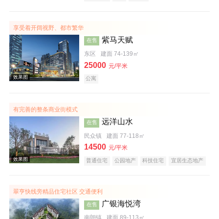
实景图
享受着开阔视野、都市繁华
紫马天赋
在售
东区
建面 74-139㎡
25000
元/平米
公寓
有完善的整条商业街模式
效果图
远洋山水
在售
民众镇
建面 77-118㎡
14500
元/平米
普通住宅
公园地产
科技住宅
宜居生态地产
翠亨快线旁精品住宅社区 交通便利
广银海悦湾
在售
效果图
南朗镇
建面 89-113㎡