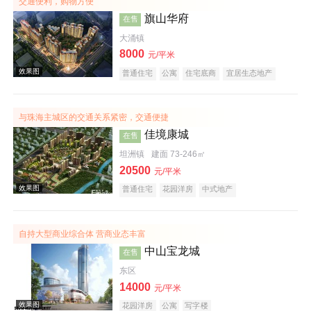
交通便利，购物方便
旗山华府
在售
大涌镇
8000
元/平米
效果图
普通住宅
公寓
住宅底商
宜居生态地产
山景地产
教育地产
小户型
五证齐全
与珠海主城区的交通关系紧密，交通便捷
佳境康城
在售
坦洲镇
建面 73-246㎡
20500
元/平米
普通住宅
花园洋房
中式地产
效果图
自持大型商业综合体 营商业态丰富
中山宝龙城
在售
东区
14000
元/平米
花园洋房
公寓
写字楼